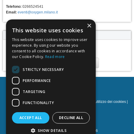
Telefono:
0266524541
Email:
eventi@oxygen.milano.it
×
This website uses cookies
Calendario eventi
This website uses cookies to improve user
experience. By using our website you
sabato 21 maggio 2022,
consent to all cookies in accordance with
17:00 - 19:30
our Cookie Policy.
Read more
Aggiungi al calendario
STRICTLY NECESSARY
PERFORMANCE
Oxy.gen
TARGETING
Norme sulla privacy
|
Termini e condizioni
|
Norme sull'utilizzo dei cookies
|
FUNCTIONALITY
Sostegno
NOETIK Production
ACCEPT ALL
DECLINE ALL
SHOW DETAILS
Powered by
EventsAdmin.com
©
2026